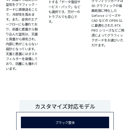
グラフィックボードは
トする「データ復旧サ
空気をグラフィック・
3D グラフィックの描
ービス・パック」など
ボードに直接送ること
画処理に特化した
も選択でき、万が一の
で、冷却性を高めま
GeForce シリーズや
トラブルでも安心で
す。また、全体のエア
CAD などの OPEN GL
す。
ーフローにも優れてお
に最適化された RTX
り、前面と底面から取
PRO シリーズなどご用
り込んだ空気は、天面
途によってグラフィッ
と背面から排気され、
クボードをお選びいた
内部に熱がこもらない
だけます。
設計となっています。
天面と底面にはダスト
フィルターを装備して
おり、防塵にも優れて
います。
カスタマイズ対応モデル
ブラック筐体