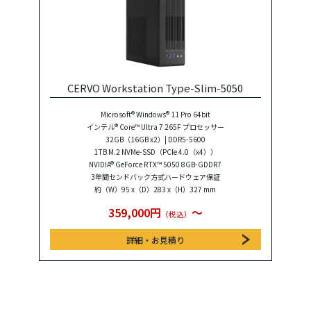
CERVO Workstation Type-Slim-5050
Microsoft® Windows® 11 Pro 64bit
インテル® Core™ Ultra 7 265F プロセッサー
32GB（16GB x2）| DDR5-5600
1TB M.2 NVMe-SSD（PCIe 4.0（x4））
NVIDIA® GeForce RTX™ 5050 8GB-GDDR7
3年間センドバック方式ハードウェア保証
約（W）95 x（D）283 x（H）327 mm
359,000円
〜
（税込）
詳細・お見積り