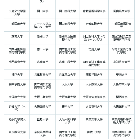
ス）
広島文化学園
岡山大学
岡山理科大学
倉敷芸術科学大学
岡山県立大学
大学
川崎医療大学
ノートルダム
岡山商科大学
吉備国際大学
川崎医療福祉大
清心女子大学
学
就実大学
愛媛大学
愛媛県立医療
岡山理科大学（今
国立新居浜工業
技術大学
治キャンパス）
高等専門学校
国立弓削商船
香川大学
国立香川工業
徳島大学
阿南工業高等専
高等専門学校
高等専門学校
門学校
鳴門教育大学
高知大学
高知工科大学
国立高知工業高等
高知県立大学
専門学校
神戸大学
兵庫教育大学
兵庫県立大学
関西学院大学
甲南大学
神戸学院大学
国立明石工業
大阪大学
大阪教育大学
大阪市立大学
高等専門学校
大阪府立大学
大阪工業大学
大阪産業大学
大阪電気通信大学
関西大学
近畿大学（本
大阪国際大学
摂南大学
大阪薬科大学
大阪医科大学
学）
追手門学院大
藍野大学
大阪人間科学
奈良女子大学
奈良先端科学技
学
大学
術大学院大学
奈良教育大学
奈良県立医科
国立奈良工業
和歌山大学
国立和歌山工業
大学
高等専門学校
高等専門学校