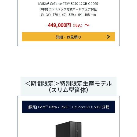
NVIDIA® GeForce RTX™ 5070 12GB-GDDR7
3年間センドバック方式ハードウェア保証
約（W）170 x（D）329 x（H）408 mm
449,000円
〜
（税込）
詳細・お見積り
＜期間限定＞特別限定生産モデル
（スリム型筐体）
[限定] Core™ Ultra 7-265F + GeForce RTX 5050 搭載