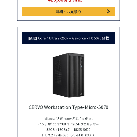
（税込）
詳細・お見積り
[限定] Core™ Ultra 7-265F + GeForce RTX 5070 搭載
CERVO Workstation Type-Micro-5070
Microsoft® Windows® 11 Pro 64bit
インテル® Core™ Ultra 7 265F プロセッサー
32GB（16GB x2）| DDR5-5600
1TB M.2 NVMe-SSD（PCIe 4.0（x4））