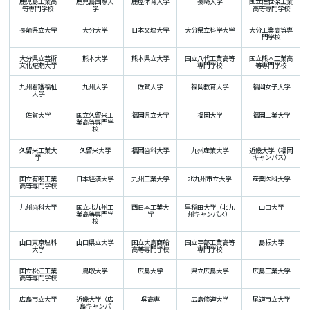
鹿児島工業高
鹿児島国際大
鹿屋体育大学
長崎大学
国立佐世保工業
等専門学校
学
高等専門学校
長崎県立大学
大分大学
日本文理大学
大分県立科学大学
大分工業高等専
門学校
大分県立芸術
熊本大学
熊本県立大学
国立八代工業高等
国立熊本工業高
文化短期大学
専門学校
等専門学校
九州看護福祉
九州大学
佐賀大学
福岡教育大学
福岡女子大学
大学
佐賀大学
国立久留米工
福岡県立大学
福岡大学
福岡工業大学
業高等専門学
校
久留米工業大
久留米大学
福岡歯科大学
九州産業大学
近畿大学（福岡
学
キャンパス）
国立有明工業
日本経済大学
九州工業大学
北九州市立大学
産業医科大学
高等専門学校
九州歯科大学
国立北九州工
西日本工業大
早稲田大学（北九
山口大学
業高等専門学
学
州キャンパス）
校
山口東京理科
山口県立大学
国立大島商船
国立宇部工業高等
島根大学
大学
高等専門学校
専門学校
国立松江工業
鳥取大学
広島大学
県立広島大学
広島工業大学
高等専門学校
広島市立大学
近畿大学（広
呉高専
広島修道大学
尾道市立大学
島キャンパ