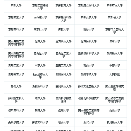
京都大学
京都工芸繊維
京都教育大学
京都府立医科大学
京都府立大学
大学
京都産業大学
立命館大学
京都先端科学
京都女子大学
京都橘大学
大学
京都薬科大学
同志社大学
佛教大学
龍谷大学
京都市立芸術大
学
国立舞鶴工業
滋賀大学
滋賀県立大学
滋賀医科大学
三重大学
高等専門学校
国立鈴鹿工業
名古屋大学
名古屋工業大
豊橋技術科学大学
愛知県立大学
高等専門学校
学
愛知工業大学
中京大学
豊田工業大学
南山大学
中部大学
愛知教育大学
名古屋市立大
愛知医科大学
愛知学院大学
大同学園
学
静岡大学
浜松医科大学
静岡県立大学
静岡文化芸術大学
国立遺伝学研究
所
静岡理工科大
岐阜大学
自然科学研究
核融合科学研究所
国立岐阜工業高
学
機構
等専門学校
岐阜薬科大学
朝日大学
信州大学
国立長野工業高等
山梨大学
専門学校
山梨学院大学
都留文科大学
福井大学
金沢大学
石川県立大学