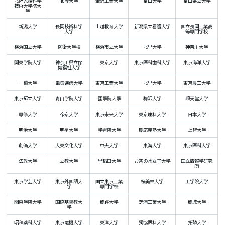
北陸先端科学
北陸大学
金沢工業大学
富山大学
富山県立大学
技術大学院大
学
新潟大学
長岡技術科学
上越教育大学
新潟県立看護大学
国立長岡工業高
大学
等専門学校
横浜国立大学
防衛大学校
横浜市立大学
北里大学
神奈川大学
関東学院大学
神奈川県立保
東京大学
東京医科歯科大学
東京海洋大学
健福祉大学
一橋大学
電気通信大学
東京工業大学
北里大学
東京農工大学
東京都立大学
青山学院大学
國學院大學
駒沢大学
順天堂大学
専修大学
帝京大学
東京未来大学
東京理科大学
日本大学
明治大学
明星大学
学習院大学
慶応義塾大学
上智大学
創価大学
大東文化大学
中央大学
東海大学
東京医科大学
法政大学
立教大学
早稲田大学
お茶の水女子大学
国立情報学研究
所
東京学芸大学
東京外国語大
国立東京工業
桜美林大学
工学院大学
学
専門学校
関東学院大学
国際基督教大
成蹊大学
芝浦工業大学
成城大学
学
昭和薬科大学
東京電機大学
東洋大学
獨協医科大学
拓殖大学