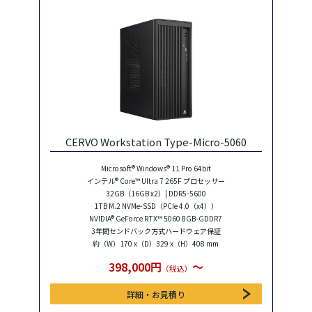
CERVO Workstation Type-Micro-5060
Microsoft® Windows® 11 Pro 64bit
インテル® Core™ Ultra 7 265F プロセッサー
32GB（16GB x2）| DDR5-5600
1TB M.2 NVMe-SSD（PCIe 4.0（x4））
NVIDIA® GeForce RTX™ 5060 8GB-GDDR7
3年間センドバック方式ハードウェア保証
約（W）170 x（D）329 x（H）408 mm
398,000円
〜
（税込）
詳細・お見積り