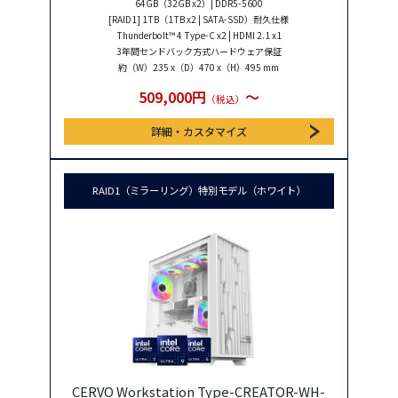
64GB（32GB x2）| DDR5-5600
[RAID1] 1TB（1TB x2 | SATA-SSD）耐久仕様
Thunderbolt™ 4 Type-C x2 | HDMI 2.1 x1
3年間センドバック方式ハードウェア保証
約（W）235 x（D）470 x（H）495 mm
509,000円
〜
（税込）
詳細・カスタマイズ
RAID1（ミラーリング）特別モデル（ホワイト）
CERVO Workstation Type-CREATOR-WH-