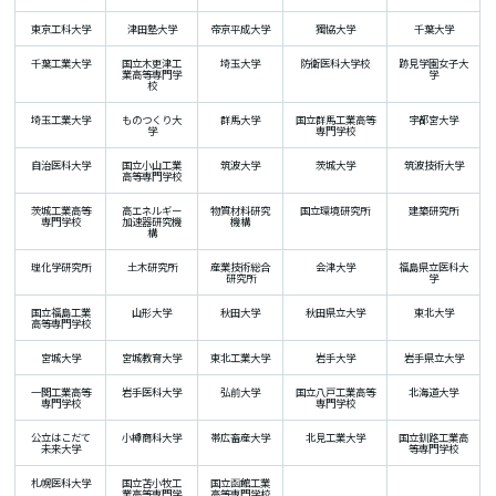
東京工科大学
津田塾大学
帝京平成大学
獨協大学
千葉大学
千葉工業大学
国立木更津工
埼玉大学
防衛医科大学校
跡見学園女子大
業高等専門学
学
校
埼玉工業大学
ものつくり大
群馬大学
国立群馬工業高等
宇都宮大学
学
専門学校
自治医科大学
国立小山工業
筑波大学
茨城大学
筑波技術大学
高等専門学校
茨城工業高等
高エネルギー
物質材料研究
国立環境研究所
建築研究所
専門学校
加速器研究機
機構
構
理化学研究所
土木研究所
産業技術総合
会津大学
福島県立医科大
研究所
学
国立福島工業
山形大学
秋田大学
秋田県立大学
東北大学
高等専門学校
宮城大学
宮城教育大学
東北工業大学
岩手大学
岩手県立大学
一関工業高等
岩手医科大学
弘前大学
国立八戸工業高等
北海道大学
専門学校
専門学校
公立はこだて
小樽商科大学
帯広畜産大学
北見工業大学
国立釧路工業高
未来大学
等専門学校
札幌医科大学
国立苫小牧工
国立函館工業
業高等専門学
高等専門学校