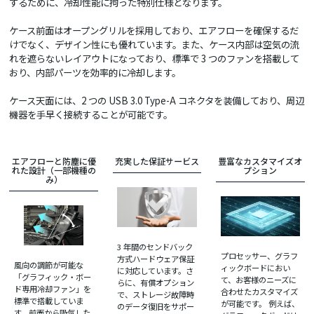
するために、冷却性能に拘った特別仕様となります。
ケース前面はオープングリルを採用しており、エアフローを確保するだ
けでなく、デザイン性にも優れています。また、ケース内部は空気の流
れを遮らないレイアウトになっており、標準で 3 つのファンを搭載して
おり、内部パーツを効率的に冷却します。
ケース天面には、2 つの USB 3.0 Type-A コネクタを装備しており、周辺
機器を手早く接続することが可能です。
エアフローと防塵に優
充実した保証サービス
豊富なカスタマイズオ
れた設計（一部機種の
プション
み）
3 年間のセンドバック
プロセッサー、グラフ
方式ハードウェア保証
風向の調節が可能な
ィックボードにおい
に対応しています。さ
「グラフィック・ボー
て、お客様のニーズに
らに、有償オプション
ド専用冷却ファン」を
合わせたカスタマイズ
で、ストレージ故障時
標準で搭載していま
が可能です。 例えば、
のデータ復旧をサポー
す。前面から吸気した