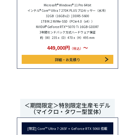
Microsoft® Windows® 11 Pro 64bit
インテル® Core™ Ultra 7 270K PLUS プロセッサー（水冷）
32GB（16GB x2）| DDR5-5600
1TB M.2 NVMe-SSD（PCIe 4.0（x4））
NVIDIA® GeForce RTX™ 5070 Ti 16GB-GDDR7
3年間センドバック方式ハードウェア保証
約（W）235 x（D）470 x（H）495 mm
449,000円
〜
（税込）
詳細・お見積り
＜期間限定＞特別限定生産モデル
（マイクロ・タワー型筐体）
[限定] Core™ Ultra 7-265F + GeForce RTX 5060 搭載