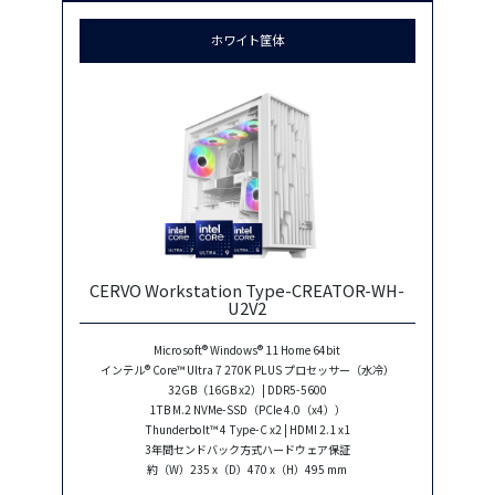
ホワイト筐体
CERVO Workstation Type-CREATOR-WH-
U2V2
Microsoft® Windows® 11 Home 64bit
インテル® Core™ Ultra 7 270K PLUS プロセッサー（水冷）
32GB（16GB x2）| DDR5-5600
1TB M.2 NVMe-SSD（PCIe 4.0（x4））
Thunderbolt™ 4 Type-C x2 | HDMI 2.1 x1
3年間センドバック方式ハードウェア保証
約（W）235 x（D）470 x（H）495 mm