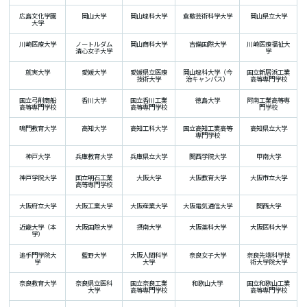
広島文化学園
岡山大学
岡山理科大学
倉敷芸術科学大学
岡山県立大学
大学
川崎医療大学
ノートルダム
岡山商科大学
吉備国際大学
川崎医療福祉大
清心女子大学
学
就実大学
愛媛大学
愛媛県立医療
岡山理科大学（今
国立新居浜工業
技術大学
治キャンパス）
高等専門学校
国立弓削商船
香川大学
国立香川工業
徳島大学
阿南工業高等専
高等専門学校
高等専門学校
門学校
鳴門教育大学
高知大学
高知工科大学
国立高知工業高等
高知県立大学
専門学校
神戸大学
兵庫教育大学
兵庫県立大学
関西学院大学
甲南大学
神戸学院大学
国立明石工業
大阪大学
大阪教育大学
大阪市立大学
高等専門学校
大阪府立大学
大阪工業大学
大阪産業大学
大阪電気通信大学
関西大学
近畿大学（本
大阪国際大学
摂南大学
大阪薬科大学
大阪医科大学
学）
追手門学院大
藍野大学
大阪人間科学
奈良女子大学
奈良先端科学技
学
大学
術大学院大学
奈良教育大学
奈良県立医科
国立奈良工業
和歌山大学
国立和歌山工業
大学
高等専門学校
高等専門学校