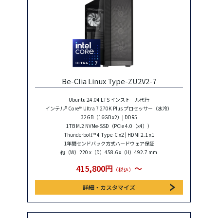
Be-Clia Linux Type-ZU2V2-7
Ubuntu 24.04 LTS インストール代行
インテル® Core™ Ultra 7 270K Plus プロセッサー（水冷）
32GB（16GB x2）| DDR5
1TB M.2 NVMe-SSD（PCIe 4.0（x4））
Thunderbolt™ 4 Type-C x2 | HDMI 2.1 x1
1年間センドバック方式ハードウェア保証
約（W）220 x（D）458.6 x（H）492.7 mm
415,800円
〜
（税込）
詳細・カスタマイズ