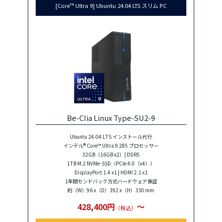
[Core™ Ultra 9] Ubuntu 24.04 LTS スリム PC
Be-Clia Linux Type-SU2-9
Ubuntu 24.04 LTS インストール代行
インテル® Core™ Ultra 9 285 プロセッサー
32GB（16GB x2）| DDR5
1TB M.2 NVMe-SSD（PCIe 4.0（x4））
DisplayPort 1.4 x1 | HDMI 2.1 x1
1年間センドバック方式ハードウェア保証
約（W）96 x（D）392 x（H）330 mm
428,400円
〜
（税込）