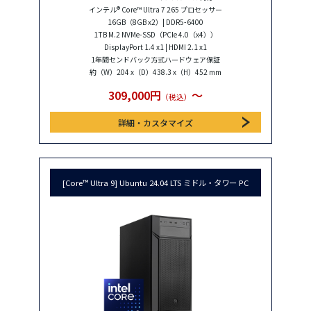
インテル® Core™ Ultra 7 265 プロセッサー
16GB（8GB x2）| DDR5-6400
1TB M.2 NVMe-SSD（PCIe 4.0（x4））
DisplayPort 1.4 x1 | HDMI 2.1 x1
1年間センドバック方式ハードウェア保証
約（W）204 x（D）438.3 x（H）452 mm
309,000円
〜
（税込）
詳細・カスタマイズ
[Core™ Ultra 9] Ubuntu 24.04 LTS ミドル・タワー PC