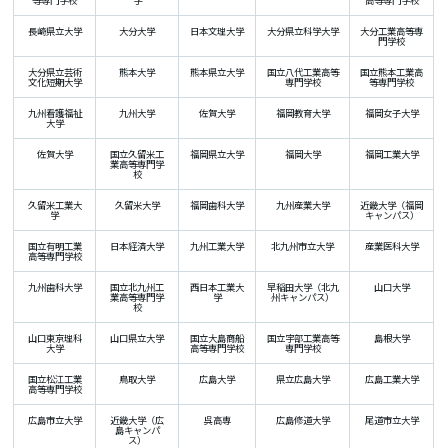
長崎県立大学
大分大学
日本文理大学
大分県立科学大学
大分工業高等専
門学校
大分県立芸術
熊本大学
熊本県立大学
国立八代工業高等
国立熊本工業高
文化短期大学
専門学校
等専門学校
九州看護福祉
九州大学
佐賀大学
福岡教育大学
福岡女子大学
大学
佐賀大学
国立久留米工
福岡県立大学
福岡大学
福岡工業大学
業高等専門学
校
久留米工業大
久留米大学
福岡歯科大学
九州産業大学
近畿大学（福岡
学
キャンパス）
国立有明工業
日本経済大学
九州工業大学
北九州市立大学
産業医科大学
高等専門学校
九州歯科大学
国立北九州工
西日本工業大
早稲田大学（北九
山口大学
業高等専門学
学
州キャンパス）
校
山口東京理科
山口県立大学
国立大島商船
国立宇部工業高等
島根大学
大学
高等専門学校
専門学校
国立松江工業
鳥取大学
広島大学
県立広島大学
広島工業大学
高等専門学校
広島市立大学
近畿大学（広
呉高専
広島修道大学
尾道市立大学
島キャンパ
ス）