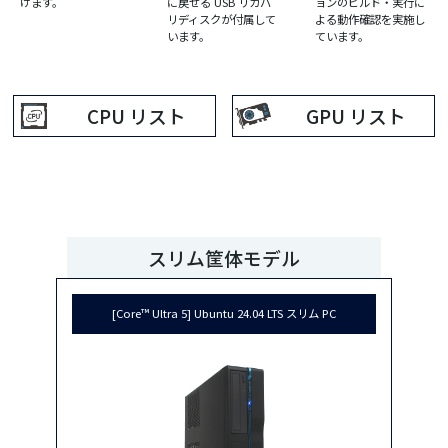
けます。
に戻せる USB リカバ
ョンのビルド・実行に
リディスクが付属して
よる動作確認を実施し
います。
ています。
CPU リスト
GPU リスト
スリム筐体モデル
[Core™ Ultra 5] Ubuntu 24.04 LTS スリム PC