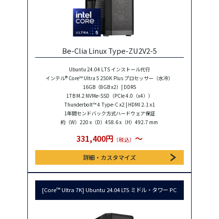
Be-Clia Linux Type-ZU2V2-5
Ubuntu 24.04 LTS インストール代行
インテル® Core™ Ultra 5 250K Plus プロセッサー（水冷）
16GB（8GB x2）| DDR5
1TB M.2 NVMe-SSD（PCIe 4.0（x4））
Thunderbolt™ 4 Type-C x2 | HDMI 2.1 x1
1年間センドバック方式ハードウェア保証
約（W）220 x（D）458.6 x（H）492.7 mm
331,400円
〜
（税込）
詳細・カスタマイズ
[Core™ Ultra 7K] Ubuntu 24.04 LTS ミドル・タワー PC