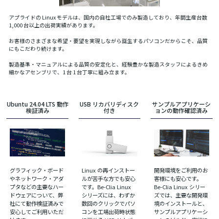
アプライドの Linux モデルは、国内の自社工場でのみ製造しており、年間生産台数
1,000 台以上の出荷実績があります。
お客様のさまざまな希望・要望を実現しながら誕生するパソコンだからこそ、品質
にもこだわり続けます。
製造基準・マニュアルによる品質の安定化と、経験豊かな製造スタッフによるきめ
細かなアセンブリで、1 台 1 台丁寧に組み立ます。
Ubuntu 24.04 LTS 動作
USB リカバリディスク
サンプルアプリケーシ
検証済み
付き
ョンの動作確認済み
グラフィック・ボード
Linux の再インストー
開発環境をご利用のお
やネットワーク・アダ
ルが苦手な方でも安心
客様にも安心です。
プタなどの主要なハー
です。Be-Clia Linux
Be-Clia Linux シリー
ドウェアについて、弊
シリーズには、わずか
ズでは、主要な開発環
社にて動作検証済みで
数回のクリックでパソ
境のインストールと、
安心してご利用いただ
コンを工場出荷時状態
サンプルアプリケーシ