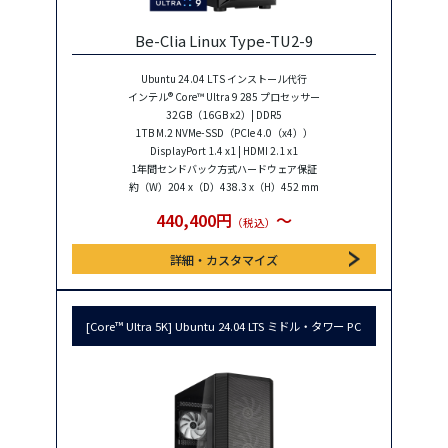
Be-Clia Linux Type-TU2-9
Ubuntu 24.04 LTS インストール代行
インテル® Core™ Ultra 9 285 プロセッサー
32GB（16GB x2）| DDR5
1TB M.2 NVMe-SSD（PCIe 4.0（x4））
DisplayPort 1.4 x1 | HDMI 2.1 x1
1年間センドバック方式ハードウェア保証
約（W）204 x（D）438.3 x（H）452 mm
440,400円
〜
（税込）
詳細・カスタマイズ
[Core™ Ultra 5K] Ubuntu 24.04 LTS ミドル・タワー PC