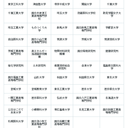
東京工科大学
津田塾大学
帝京平成大学
獨協大学
千葉大学
千葉工業大学
国立木更津工
埼玉大学
防衛医科大学校
跡見学園女子大
業高等専門学
学
校
埼玉工業大学
ものつくり大
群馬大学
国立群馬工業高等
宇都宮大学
学
専門学校
自治医科大学
国立小山工業
筑波大学
茨城大学
筑波技術大学
高等専門学校
茨城工業高等
高エネルギー
物質材料研究
国立環境研究所
建築研究所
専門学校
加速器研究機
機構
構
理化学研究所
土木研究所
産業技術総合
会津大学
福島県立医科大
研究所
学
国立福島工業
山形大学
秋田大学
秋田県立大学
東北大学
高等専門学校
宮城大学
宮城教育大学
東北工業大学
岩手大学
岩手県立大学
一関工業高等
岩手医科大学
弘前大学
国立八戸工業高等
北海道大学
専門学校
専門学校
公立はこだて
小樽商科大学
帯広畜産大学
北見工業大学
国立釧路工業高
未来大学
等専門学校
札幌医科大学
国立苫小牧工
国立函館工業
業高等専門学
高等専門学校
校