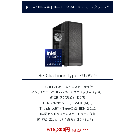
[Core™ Ultra 9K] Ubuntu 24.04 LTS ミドル・タワー PC
Be-Clia Linux Type-ZU2V2-9
Ubuntu 24.04 LTS インストール代行
インテル® Core™ Ultra 9 285K プロセッサー（水冷）
64GB（32GB x2）| DDR5
1TB M.2 NVMe-SSD（PCIe 4.0（x4））
Thunderbolt™ 4 Type-C x2 | HDMI 2.1 x1
1年間センドバック方式ハードウェア保証
約（W）220 x（D）458.6 x（H）492.7 mm
616,800円
〜
（税込）