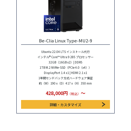
Be-Clia Linux Type-MU2-9
Ubuntu 22.04 LTS インストール代行
インテル® Core™ Ultra 9 285 プロセッサー
32GB（16GB x2）| DDR5
1TB M.2 NVMe-SSD（PCIe 4.0（x4））
DisplayPort 1.4 x1 | HDMI 2.1 x1
1年間センドバック方式ハードウェア保証
約（W）190 x（D）417 x（H）350 mm
428,000円
〜
（税込）
詳細・カスタマイズ