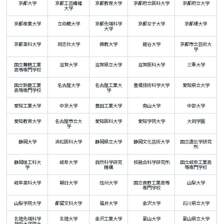
京都大学
京都工芸繊維
京都教育大学
京都府立医科大学
京都府立大学
大学
京都産業大学
立命館大学
京都先端科学
京都女子大学
京都橘大学
大学
京都薬科大学
同志社大学
佛教大学
龍谷大学
京都市立芸術大
学
国立舞鶴工業
滋賀大学
滋賀県立大学
滋賀医科大学
三重大学
高等専門学校
国立鈴鹿工業
名古屋大学
名古屋工業大
豊橋技術科学大学
愛知県立大学
高等専門学校
学
愛知工業大学
中京大学
豊田工業大学
南山大学
中部大学
愛知教育大学
名古屋市立大
愛知医科大学
愛知学院大学
大同学園
学
静岡大学
浜松医科大学
静岡県立大学
静岡文化芸術大学
国立遺伝学研究
所
静岡理工科大
岐阜大学
自然科学研究
核融合科学研究所
国立岐阜工業高
学
機構
等専門学校
岐阜薬科大学
朝日大学
信州大学
国立長野工業高等
山梨大学
専門学校
山梨学院大学
都留文科大学
福井大学
金沢大学
石川県立大学
北陸先端科学
北陸大学
金沢工業大学
富山大学
富山県立大学
技術大学院大