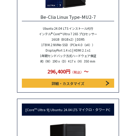
Be-Clia Linux Type-MU2-7
Ubuntu 24.04 LTS インストール代行
インテル® Core™ Ultra 7 265 プロセッサー
16GB（8GB x2）| DDR5
1TB M.2 NVMe-SSD（PCIe 4.0（x4））
DisplayPort 1.4 x1 | HDMI 2.1 x1
1年間センドバック方式ハードウェア保証
約（W）190 x（D）417 x（H）350 mm
296,400円
〜
（税込）
詳細・カスタマイズ
[Core™ Ultra 9] Ubuntu 24.04 LTS マイクロ・タワー PC