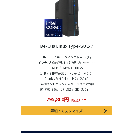
Be-Clia Linux Type-SU2-7
Ubuntu 24.04 LTS インストール代行
インテル® Core™ Ultra 7 265 プロセッサー
16GB（8GB x2）| DDR5
1TB M.2 NVMe-SSD（PCIe 4.0（x4））
DisplayPort 1.4 x1 | HDMI 2.1 x1
1年間センドバック方式ハードウェア保証
約（W）96 x（D）392 x（H）330 mm
295,800円
〜
（税込）
詳細・カスタマイズ