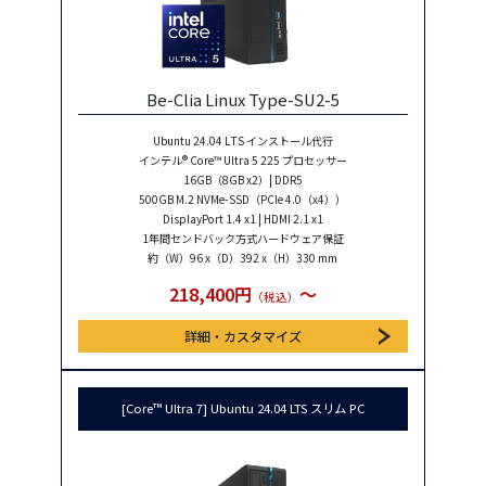
Be-Clia Linux Type-SU2-5
Ubuntu 24.04 LTS インストール代行
インテル® Core™ Ultra 5 225 プロセッサー
16GB（8GB x2）| DDR5
500GB M.2 NVMe-SSD（PCIe 4.0（x4））
DisplayPort 1.4 x1 | HDMI 2.1 x1
1年間センドバック方式ハードウェア保証
約（W）96 x（D）392 x（H）330 mm
218,400円
〜
（税込）
詳細・カスタマイズ
[Core™ Ultra 7] Ubuntu 24.04 LTS スリム PC