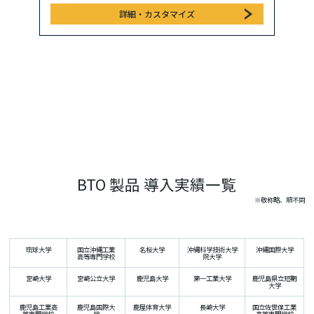
詳細・カスタマイズ
BTO 製品 導入実績一覧
※敬称略、順不同
琉球大学
国立沖縄工業
名桜大学
沖縄科学技術大学
沖縄国際大学
高等専門学校
院大学
宮崎大学
宮崎公立大学
鹿児島大学
第一工業大学
鹿児島県立短期
大学
鹿児島工業高
鹿児島国際大
鹿屋体育大学
長崎大学
国立佐世保工業
等専門学校
学
高等専門学校