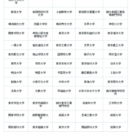
学
新潟大学
長岡技術科学
上越教育大学
新潟県立看護大学
国立長岡工業高
大学
等専門学校
横浜国立大学
防衛大学校
横浜市立大学
北里大学
神奈川大学
関東学院大学
神奈川県立保
東京大学
東京医科歯科大学
東京海洋大学
健福祉大学
一橋大学
電気通信大学
東京工業大学
北里大学
東京農工大学
東京都立大学
青山学院大学
國學院大學
駒沢大学
順天堂大学
専修大学
帝京大学
東京未来大学
東京理科大学
日本大学
明治大学
明星大学
学習院大学
慶応義塾大学
上智大学
創価大学
大東文化大学
中央大学
東海大学
東京医科大学
法政大学
立教大学
早稲田大学
お茶の水女子大学
国立情報学研究
所
東京学芸大学
東京外国語大
国立東京工業
桜美林大学
工学院大学
学
専門学校
関東学院大学
国際基督教大
成蹊大学
芝浦工業大学
成城大学
学
昭和薬科大学
東京電機大学
東洋大学
獨協医科大学
拓殖大学