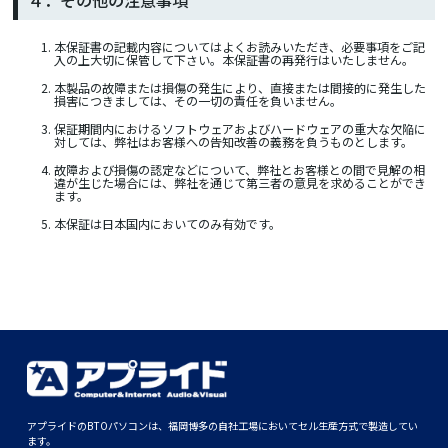
本保証書の記載内容についてはよくお読みいただき、必要事項をご記
入の上大切に保管して下さい。本保証書の再発行はいたしません。
本製品の故障または損傷の発生により、直接または間接的に発生した
損害につきましては、その一切の責任を負いません。
保証期間内におけるソフトウェアおよびハードウェアの重大な欠陥に
対しては、弊社はお客様への告知改善の義務を負うものとします。
故障および損傷の認定などについて、弊社とお客様との間で見解の相
違が生じた場合には、弊社を通じて第三者の意見を求めることができ
ます。
本保証は日本国内においてのみ有効です。
アプライドのBTOパソコンは、福岡博多の自社工場においてセル生産方式で製造してい
ます。