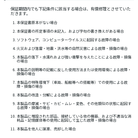
保証期間内でも下記条件に該当する場合は、有償修理とさせていた
だきます。
本保証書原本がない場合
本保証書の所定事項の未記入、および字句の書き換えがある場合
ソフトウェア、コンピューターウイルスに起因する故障の場合
火災および落雷・地震・洪水等の自然災害による故障・損傷の場合
本製品の落下・水濡れおよび強い衝撃を与えたことによる故障・損傷
の場合
本製品の説明等の記載に反した使用方法または使用環境による故障・
損傷の場合
本製品の特殊環境下（車両、船舶等への搭載等）での使用による故
障・損傷の場合
本製品の改造・分解による故障・損傷の場合
本製品の摩滅・サビ・カビ・ムレ・変色、その他類似の状態に起因す
る故障・損傷の場合
本製品に増設された部品、接続している他の機器、および不適当な消
耗品・記憶媒体等の使用に起因して生じた故障・損傷の場合
本製品を他人に譲渡、売却した場合