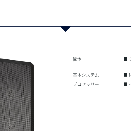
筐体
■
- 
基本システム
■ M
プロセッサー
■ 
- 
- 
- 
- 
- 
- 
- 4