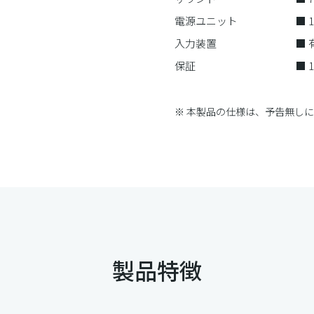
電源ユニット
■ 1
入力装置
■
保証
■
※ 本製品の仕様は、予告無し
製品特徴