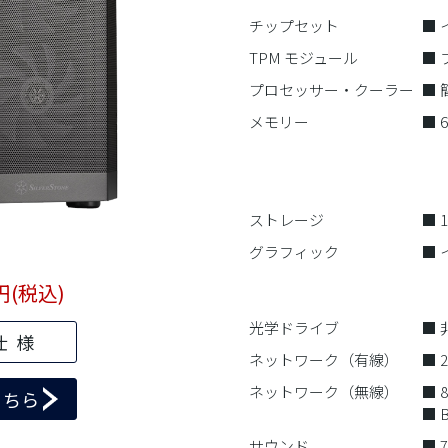
チップセット
■ 
TPM モジュール
■ 
プロセッサー・クーラー
■
メモリー
■ 
- D
- 
※
ストレージ
■ 
グラフィック
■ 
- 
円(税込)
- 
光学ドライブ
■ 
仕様
ネットワーク（有線）
■ 
ネットワーク（無線）
■ 8
こちら
■ B
サウンド
■ 