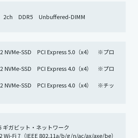
 2ch DDR5 Unbuffered-DIMM
 NVMe-SSD PCI Express 5.0（x4） ※プロ
 NVMe-SSD PCI Express 4.0（x4） ※プロ
 NVMe-SSD PCI Express 4.0（x4） ※チッ
2.5 ギガビット・ネットワーク
2 Wi-Fi 7（IEEE 802.11a/b/g/n/ac/ax/axe/be）