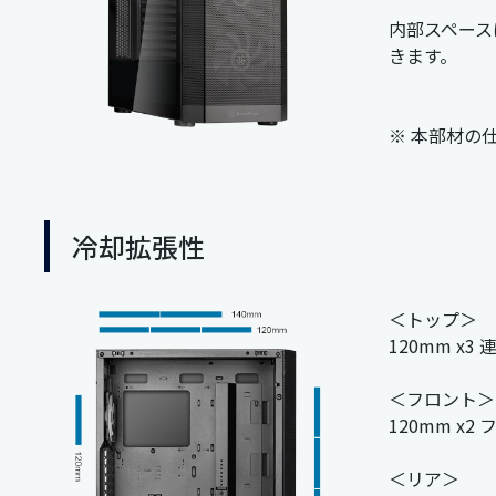
内部スペースは
きます。
※ 本部材の
冷却拡張性
＜トップ＞
120mm x
＜フロント＞
120mm x2
＜リア＞