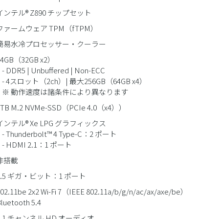
インテル® Z890 チップセット
ファームウェア TPM（fTPM）
 簡易水冷プロセッサー・クーラー
64GB（32GB x2）
DR5 | Unbuffered | Non-ECC
4スロット（2ch）| 最大256GB（64GB x4）
 動作速度は諸条件により異なります
1TB M.2 NVMe-SSD（PCIe 4.0（x4））
インテル® Xe LPG グラフィックス
Thunderbolt™ 4 Type-C：2 ポート
HDMI 2.1：1 ポート
非搭載
2.5 ギガ・ビット：1 ポート
02.11be 2x2 Wi-Fi 7（IEEE 802.11a/b/g/n/ac/ax/axe/be）
luetooth 5.4
7.1 チャンネル HD オーディオ