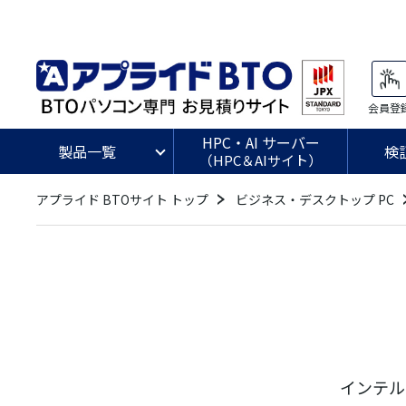
会員登
HPC・AI サーバー
製品一覧
検
（HPC＆AIサイト）
アプライド BTOサイト トップ
ビジネス・デスクトップ PC
インテル®