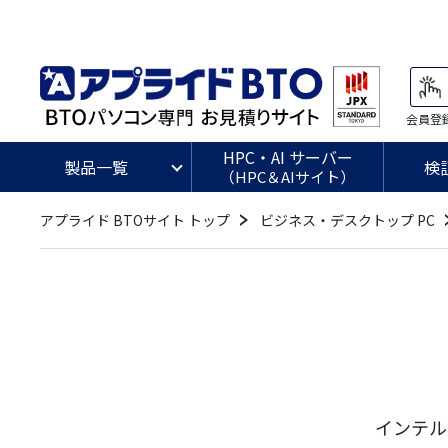
会員登
HPC・AI サーバー
製品一覧
検
（HPC＆AIサイト）
アプライド BTOサイト トップ
ビジネス・デスクトップ PC
インテル®