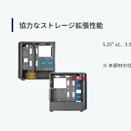
協力なストレージ拡張性能
5.25" x
※ 本部材の