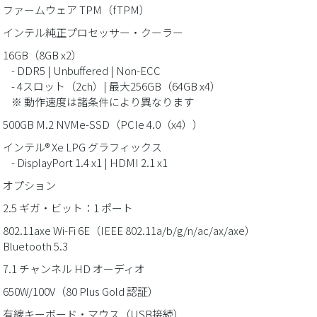
 ファームウェア TPM（fTPM）
■ インテル純正プロセッサー・クーラー
 16GB（8GB x2）
 DDR5 | Unbuffered | Non-ECC
 4スロット（2ch）| 最大256GB（64GB x4）
※ 動作速度は諸条件により異なります
 500GB M.2 NVMe-SSD（PCIe 4.0（x4））
 インテル® Xe LPG グラフィックス
 DisplayPort 1.4 x1 | HDMI 2.1 x1
 オプション
 2.5 ギガ・ビット：1 ポート
 802.11axe Wi-Fi 6E（IEEE 802.11a/b/g/n/ac/ax/axe）
 Bluetooth 5.3
 7.1 チャンネル HD オーディオ
 650W/100V（80 Plus Gold 認証）
 有線キーボード・マウス（USB接続）