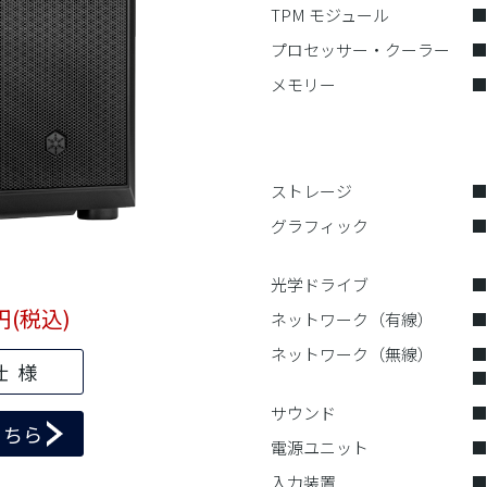
TPM モジュール
■
プロセッサー・クーラー
メモリー
■
-
-
ストレージ
■
グラフィック
■
-
光学ドライブ
■
円(税込)
ネットワーク（有線）
■
ネットワーク（無線）
■
仕様
■
サウンド
■
こちら
電源ユニット
■
入力装置
■