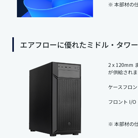
※ 本部材の
エアフローに優れたミドル・タワ
2 x 120
が供給されま
ケースフロン
フロント I/O
※ 本部材の