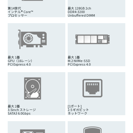
第14世代
最大 128GB 2ch
インテル® Core™
DDR4-3200
プロセッサー
Unbuffered DIMM
最大 1基
最大 1基
GPU（16レーン）
M.2 NVMe-SSD
PCI Express 4.0
PCI Express 4.0
最大 2基
[1ポート]
3.5inch ストレージ
2.5 ギガビット
SATA3 6.0Gbps
ネットワーク