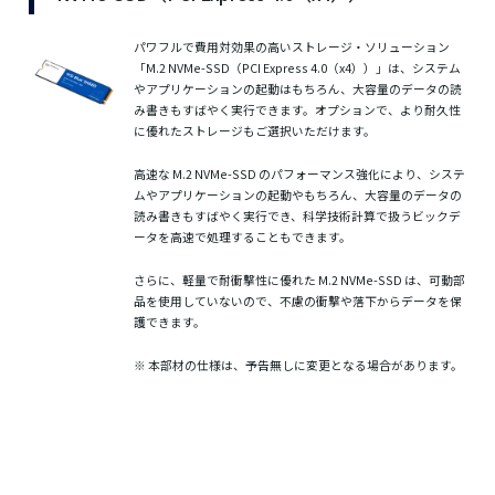
パワフルで費用対効果の高いストレージ・ソリューション
「M.2 NVMe-SSD（PCI Express 4.0（x4））」は、システム
やアプリケーションの起動はもちろん、大容量のデータの読
み書きもすばやく実行できます。オプションで、より耐久性
に優れたストレージもご選択いただけます。
高速な M.2 NVMe-SSD のパフォーマンス強化により、システ
ムやアプリケーションの起動やもちろん、大容量のデータの
読み書きもすばやく実行でき、科学技術計算で扱うビックデ
ータを高速で処理することもできます。
さらに、軽量で耐衝撃性に優れた M.2 NVMe-SSD は、可動部
品を使用していないので、不慮の衝撃や落下からデータを保
護できます。
※ 本部材の仕様は、予告無しに変更となる場合があります。