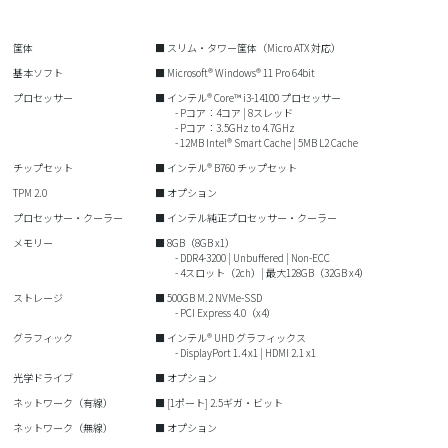
筐体
■ スリム・タワー筐体（Micro ATX 対応）
基本ソフト
■ Microsoft® Windows® 11 Pro 64bit
プロセッサー
■ インテル® Core™ i3-14100 プロセッサー
- Pコア：4コア | 8スレッド
- Pコア：3.5GHz to 4.7GHz
- 12MB Intel® Smart Cache | 5MB L2 Cache
チップセット
■ インテル® B760 チップセット
TPM 2.0
■ オプション
プロセッサー・クーラー
■ インテル純正プロセッサー・クーラー
メモリー
■ 8GB（8GB x1）
- DDR4-3200 | Unbuffered | Non-ECC
- 4スロット（2ch）| 最大128GB（32GB x4）
ストレージ
■ 500GB M.2 NVMe-SSD
- PCI Express 4.0（x4）
グラフィック
■ インテル® UHD グラフィックス
- DisplayPort 1.4 x1 | HDMI 2.1 x1
光学ドライブ
■ オプション
ネットワーク（有線）
■ [1ポート] 2.5ギガ・ビット
ネットワーク（無線）
■ オプション