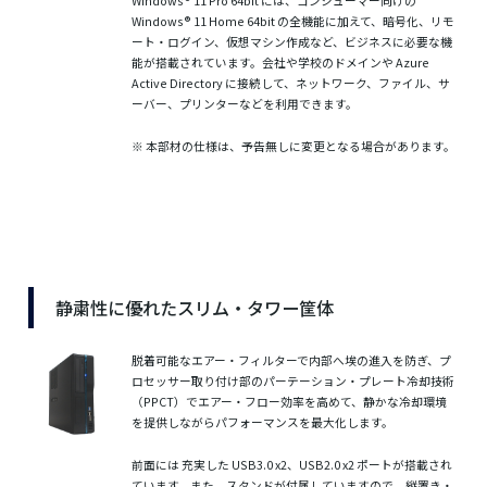
Windows® 11 Pro 64bit には、コンシューマー向けの
Windows® 11 Home 64bit の全機能に加えて、暗号化、リモ
ート・ログイン、仮想マシン作成など、ビジネスに必要な機
能が搭載されています。会社や学校のドメインや Azure
Active Directory に接続して、ネットワーク、ファイル、サ
ーバー、プリンターなどを利用できます。
※ 本部材の仕様は、予告無しに変更となる場合があります。
静粛性に優れたスリム・タワー筐体
脱着可能なエアー・フィルターで内部へ埃の進入を防ぎ、プ
ロセッサー取り付け部のパーテーション・プレート冷却技術
（PPCT）でエアー・フロー効率を高めて、静かな冷却環境
を提供しながらパフォーマンスを最大化します。
前面には 充実した USB3.0 x2、USB2.0 x2 ポートが搭載され
ています。また、スタンドが付属していますので、縦置き・