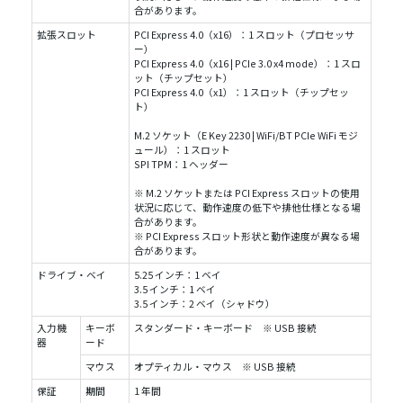
合があります。
拡張スロット
PCI Express 4.0（x16）：1 スロット（プロセッサ
ー）
PCI Express 4.0（x16 | PCIe 3.0 x4 mode）：1 スロ
ット（チップセット）
PCI Express 4.0（x1）：1 スロット（チップセッ
ト）
M.2 ソケット（E Key 2230 | WiFi/BT PCIe WiFi モジ
ュール）：1 スロット
SPI TPM：1 ヘッダー
※ M.2 ソケットまたは PCI Express スロットの使用
状況に応じて、動作速度の低下や排他仕様となる場
合があります。
※ PCI Express スロット形状と動作速度が異なる場
合があります。
ドライブ・ベイ
5.25 インチ：1 ベイ
3.5 インチ：1 ベイ
3.5 インチ：2 ベイ（シャドウ）
入力機
キーボ
スタンダード・キーボード ※ USB 接続
器
ード
マウス
オプティカル・マウス ※ USB 接続
保証
期間
1 年間