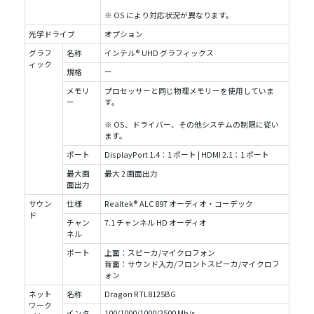
※ OS により対応状況が異なります。
光学ドライブ
オプション
グラフ
名称
インテル® UHD グラフィックス
ィック
規格
ー
メモリ
プロセッサーと同じ物理メモリーを使用していま
ー
す。
※ OS、ドライバー、その他システムの制限に従い
ます。
ポート
DisplayPort 1.4：1 ポート | HDMI 2.1：1 ポート
最大画
最大 2 画面出力
面出力
サウン
仕様
Realtek® ALC 897 オーディオ・コーデック
ド
チャン
7.1 チャンネル HD オーディオ
ネル
ポート
上面：スピーカ/マイクロフォン
背面：サウンド入力/フロントスピーカ/マイクロフ
ォン
ネット
名称
Dragon RTL8125BG
ワーク
インタ
100/1000/1000/2500 Mb/s