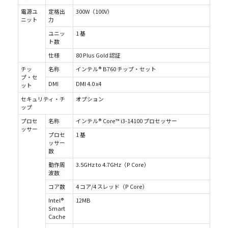
電源ユ
定格出
300W（100V）
ニット
力
ユニッ
1 基
ト数
仕様
80 Plus Gold 認証
チッ
名称
インテル® B760 チップ・セット
プ・セ
DMI
DMI 4.0 x4
ット
セキュリティ・チ
オプション
ップ
プロセ
名称
インテル® Core™ i3-14100 プロセッサー
ッサー
プロセ
1 基
ッサー
数
動作周
3.5GHz to 4.7GHz（P Core）
波数
コア数
4 コア/4 スレッド（P Core）
Intel®
12MB
Smart
Cache