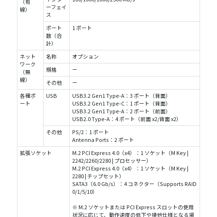
（有
ーフェイ
線）
ス
ポート
1 ポート
数（合
計）
ネット
名称
オプション
ワーク
規格
ー
（無
線）
その他
ー
各種ポ
USB
USB3.2 Gen1 Type-A：3 ポート（背面）
ート
USB3.2 Gen1 Type-C：1 ポート（背面）
USB3.2 Gen1 Type-A：2 ポート（前面）
USB2.0 Type-A：4 ポート（前面 x2/背面 x2）
その他
PS/2：1 ポート
Antenna Ports：2 ポート
拡張ソケット
M.2 PCI Express 4.0（x4）：1 ソケット（M Key |
2242/2260/2280 | プロセッサー）
M.2 PCI Express 4.0（x4）：1 ソケット（M Key |
2280 | チップセット）
SATA3（6.0 Gb/s）：4 コネクター（Supports RAID
0/1/5/10）
※ M.2 ソケットまたは PCI Express スロットの使用
状況に応じて、動作速度の低下や排他仕様となる場