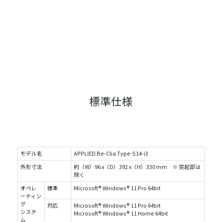
標準仕様
モデル名
APPLIED Be-Clia Type-S14-i3
外形寸法
約（W）96 x（D）392 x（H）330 mm ※ 突起部は
除く
オペレ
標準
Microsoft® Windows® 11 Pro 64bit
ーティン
グ
対応
Microsoft® Windows® 11 Pro 64bit
システ
Microsoft® Windows® 11 Home 64bit
ム