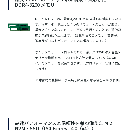
DDR4-3200 メモリー
DDR4 メモリーは、最大 3,200MT/s の高速化に対応していま
す。マザーボード上には 4 つのメモリー・スロットがあり、
最大 2 チャンネルのメモリー帯域を利用することで、通信速
度が飛躍的に向上します。（2 枚単位でのメモリー実装が、
速度及びコストパフォーマンスに優れています。）
また、メモリー・スロットあたり、最大で 32GB の大容量メ
モリーを搭載でき、4 スロット合計で最大 128GB（32GB
x4）のメモリーを実装できます。（プロセッサー仕様に依存
します）
※ 本部材の仕様は、予告無しに変更となる場合があります。
高速パフォーマンスと信頼性を兼ね備えた M.2
NVMe-SSD（PCI Express 4.0（x4））