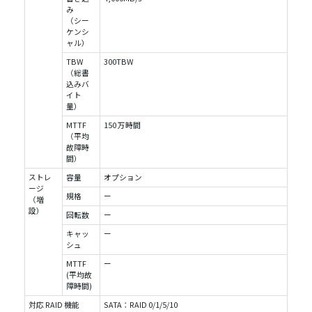
み
（シー
ケンシ
ャル）
TBW
300TBW
（総書
込みバ
イト
量）
MTTF
150 万時間
（平均
故障時
間）
ストレ
容量
オプション
ージ
規格
ー
（増
設）
回転数
ー
キャッ
ー
シュ
MTTF
ー
(平均故
障時間)
対応 RAID 機能
SATA：RAID 0/1/5/10