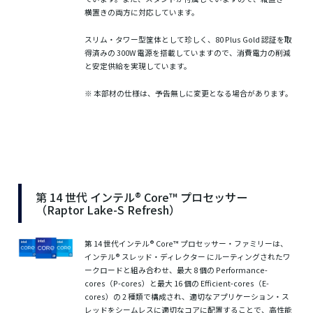
横置きの両方に対応しています。
スリム・タワー型筐体として珍しく、80 Plus Gold 認証を取
得済みの 300W 電源を搭載していますので、消費電力の削減
と安定供給を実現しています。
※ 本部材の仕様は、予告無しに変更となる場合があります。
第 14 世代 インテル® Core™ プロセッサー
（Raptor Lake-S Refresh）
第 14 世代インテル® Core™ プロセッサー・ファミリーは、
インテル® スレッド・ディレクター にルーティングされたワ
ークロードと組み合わせ、最大 8 個の Performance-
cores（P-cores）と最大 16 個の Efficient-cores（E-
cores）の 2 種類で構成され、適切なアプリケーション・ス
レッドをシームレスに適切なコアに配置することで、高性能