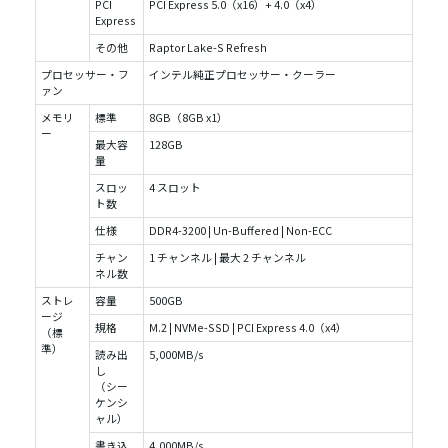
PCI
PCI Express 5.0（x16）+ 4.0（x4）
Express
その他
Raptor Lake-S Refresh
プロセッサー・フ
インテル純正プロセッサー・クーラー
ァン
メモリ
標準
8GB（8GB x1）
ー
最大容
128GB
量
スロッ
4 スロット
ト数
仕様
DDR4-3200 | Un-Buffered | Non-ECC
チャン
1 チャンネル | 最大 2 チャンネル
ネル数
ストレ
容量
500GB
ージ
規格
M.2 | NVMe-SSD | PCI Express 4.0（x4）
（標
準）
読み出
5,000MB/s
し
（シー
ケンシ
ャル）
書き込
4,000MB/s