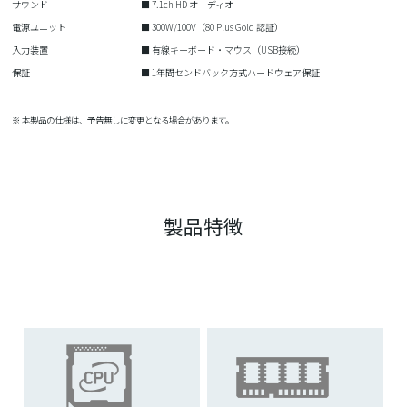
サウンド
■ 7.1ch HD オーディオ
電源ユニット
■ 300W/100V（80 Plus Gold 認証）
入力装置
■ 有線キーボード・マウス（USB接続）
保証
■ 1年間センドバック方式ハードウェア保証
※ 本製品の仕様は、予告無しに変更となる場合があります。
製品特徴