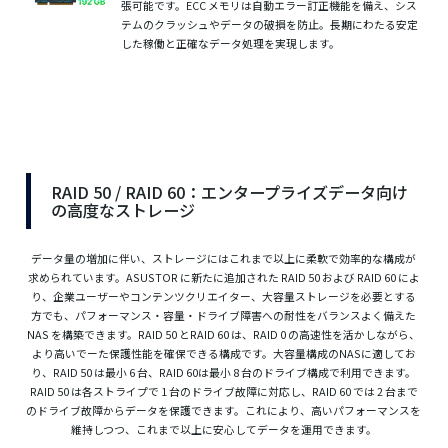
張可能です。ECC メモリは自動エラー訂正機能を備え、シス
テムのクラッシュやデータの破損を防止。長期にわたる安定
した稼働と正確なデータ処理を実現します。
RAID 50 / RAID 60：エンタープライズデータ向け
の高度なストレージ
データ量の増加に伴い、ストレージにはこれまで以上に柔軟で効率的な構成が
求められています。ASUSTOR に新たに追加された RAID 50 および RAID 60 によ
り、企業ユーザーやコンテンツクリエイター、大容量ストレージを必要とする
方でも、パフォーマンス・容量・ドライブ障害への耐性をバランスよく備えた
NAS を構築できます。RAID 50 とRAID 60 は、RAID 0 の高速性を活かしながら、
より高いでーた保護性能を確保できる構成です。大容量構成のNASに適してお
り、RAID 50 は最小 6 台、RAID 60は最小 8 台のドライブ構成で利用できます。
RAID 50 は各ストライプで 1 台のドライブ故障に対応し、RAID 60 では 2 台まで
のドライブ故障からデータを保護できます。これにより、高いパフォーマンスを
維持しつつ、これまで以上に安心してデータを運用できます。