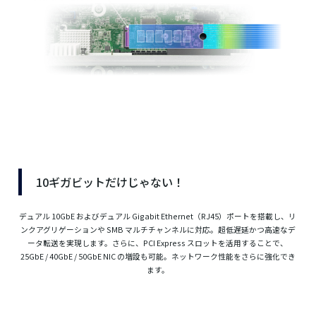
10ギガビットだけじゃない！
デュアル 10GbE およびデュアル Gigabit Ethernet（RJ45）ポートを搭載し、リ
ンクアグリゲーションや SMB マルチチャンネルに対応。超低遅延かつ高速なデ
ータ転送を実現します。さらに、PCI Express スロットを活用することで、
25GbE / 40GbE / 50GbE NIC の増設も可能。ネットワーク性能をさらに強化でき
ます。