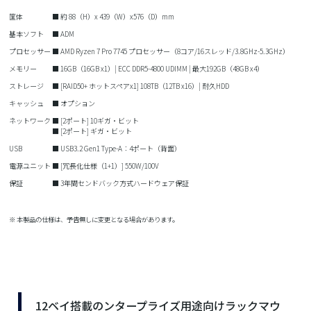
筐体
■ 約 88（H）x 439（W）x576（D）mm
基本ソフト
■ ADM
プロセッサー
■ AMD Ryzen 7 Pro 7745 プロセッサー（8コア/16スレッド/3.8GHz-5.3GHz）
メモリー
■ 16GB（16GB x1）| ECC DDR5-4800 UDIMM | 最大192GB（48GB x4）
ストレージ
■ [RAID50+ ホットスペアx1] 108TB（12TB x16）| 耐久HDD
キャッシュ
■ オプション
ネットワーク
■ [2ポート] 10ギガ・ビット
■ [2ポート] ギガ・ビット
USB
■ USB3.2 Gen1 Type-A：4ポート（背面）
電源ユニット
■ [冗長化仕様（1+1）] 550W/100V
保証
■ 3年間センドバック方式ハードウェア保証
※ 本製品の仕様は、予告無しに変更となる場合があります。
12ベイ搭載のンタープライズ用途向けラックマウ