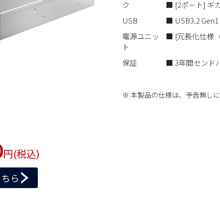
ク
■ [2ポート]
USB
■ USB3.2 Ge
電源ユニッ
■ [冗長化仕様（1+
ト
保証
■ 3年間セン
※ 本製品の仕様は、予告無し
0
円(税込)
こちら