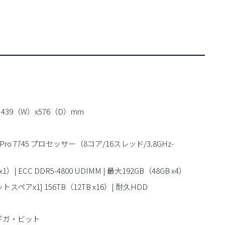
x 439（W）x576（D）mm
 7 Pro 7745 プロセッサー（8コア/16スレッド/3.8GHz-
x1）| ECC DDR5-4800 UDIMM | 最大192GB（48GB x4）
ホットスペアx1] 156TB（12TB x16）| 耐久HDD
10ギガ・ビット