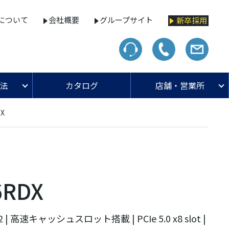
について
会社概要
グループサイト
新卒採用
法
カタログ
店舗・営業所
DX
6RDX
 | 高速キャッシュスロット搭載 | PCIe 5.0 x8 slot |