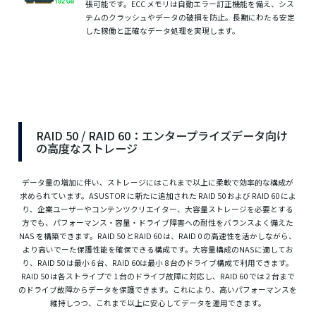
張可能です。ECC メモリは自動エラー訂正機能を備え、シス
テムのクラッシュやデータの破損を防止。長期にわたる安定
した稼働と正確なデータ処理を実現します。
RAID 50 / RAID 60：エンタープライズデータ向け
の高度なストレージ
データ量の増加に伴い、ストレージにはこれまで以上に柔軟で効率的な構成が
求められています。ASUSTOR に新たに追加された RAID 50 および RAID 60 によ
り、企業ユーザーやコンテンツクリエイター、大容量ストレージを必要とする
方でも、パフォーマンス・容量・ドライブ障害への耐性をバランスよく備えた
NAS を構築できます。RAID 50 とRAID 60 は、RAID 0 の高速性を活かしながら、
より高いでーた保護性能を確保できる構成です。大容量構成のNASに適してお
り、RAID 50 は最小 6 台、RAID 60は最小 8 台のドライブ構成で利用できます。
RAID 50 は各ストライプで 1 台のドライブ故障に対応し、RAID 60 では 2 台まで
のドライブ故障からデータを保護できます。これにより、高いパフォーマンスを
維持しつつ、これまで以上に安心してデータを運用できます。