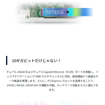
10ギガビットだけじゃない！
デュアル 10GbE およびデュアル Gigabit Ethernet（RJ45）ポートを搭載し、リ
ンクアグリゲーションや SMB マルチチャンネルに対応。超低遅延かつ高速なデ
ータ転送を実現します。さらに、PCI Express スロットを活用することで、
25GbE / 40GbE / 50GbE NIC の増設も可能。ネットワーク性能をさらに強化でき
ます。